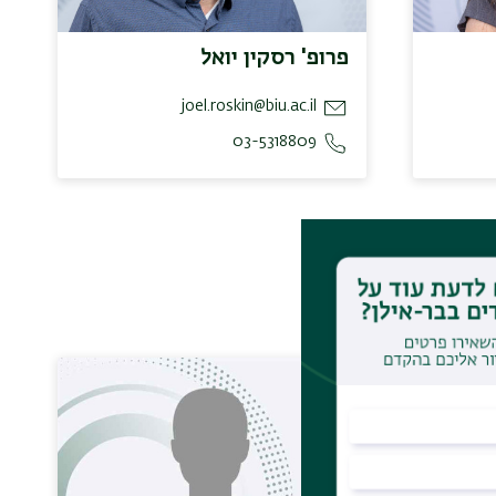
פרופ' רסקין יואל
joel.roskin@biu.ac.il
03-5318809