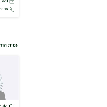
.ac.il
18808
עמית הור
ד"ר אבי