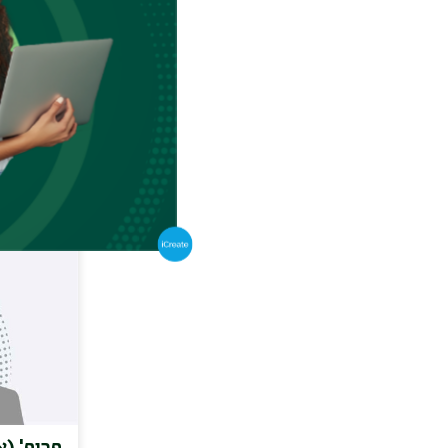
פרופ' (
(סטיב)
.ac.il
פרופ' (א