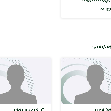
sarah.pariente@biu
03-53
אה/מחקר
אל עינת
ד"ר אבלסון מאיר