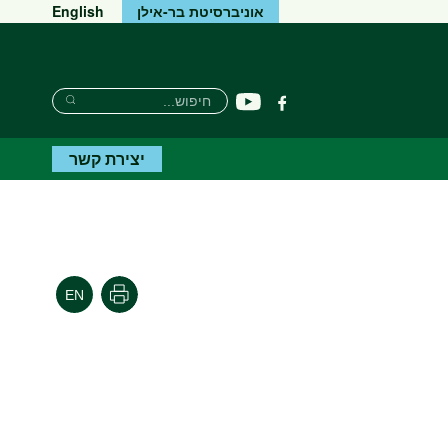
אוניברסיטת בר-אילן
English
Search
חיפוש
יוטיוב
פייסבוק
Search
יצירת קשר
הדפסה