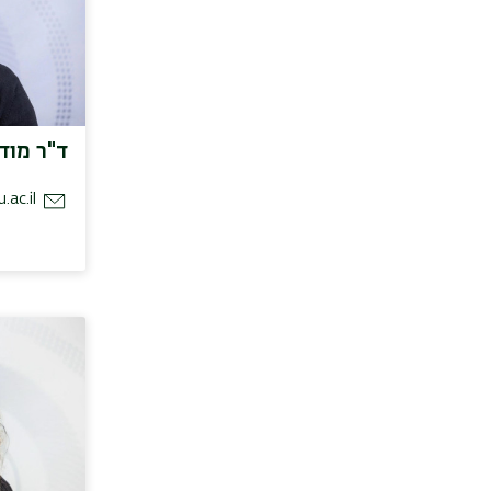
ד"ר מוד
.ac.il