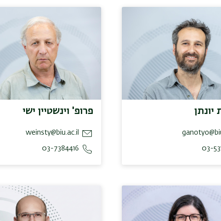
 יונתן
פרופ' וינשטיין ישי
weinsty@biu.ac.il
ganotyo@biu
03-7384416
03-53