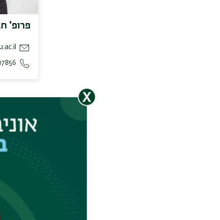
פרופ' חב
.ac.il
17856
אמריטוס