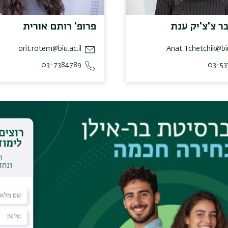
ר צ'צ'יק ענת
פרופ' רותם אורית
orit.rotem@biu.ac.il
Anat.Tchetchik@biu
03-7384789
03-53