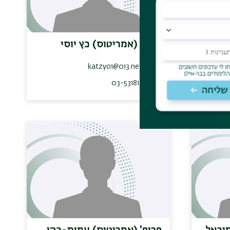
ך יאיר
פרופ' (אמריטוס) כץ יוסי
katzyo1@013.net.il
03-5318192
מיכאל
פרופ' (אמריטוס) עמית-כהן