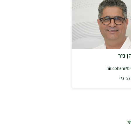
ן ניר
nir.cohen@biu
03-53
י