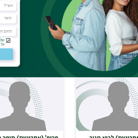
אמריטוס) ברנר שלמה
פרופ' (אמריטוס) גולדריי
goldrey@biu.ac.il
steve.brenner@biu
מריטוס) לביא חנוך
פרופ' (אמריטוס) סופר 