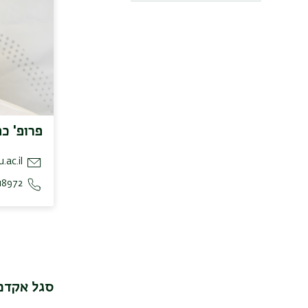
פרופ' כה
.ac.il
18972
סגל אקדמ