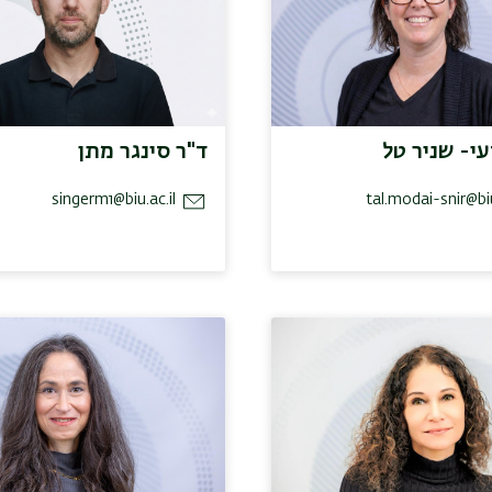
עי- שניר טל
ד"ר סינגר מתן
singerm1@biu.ac.il
tal.modai-snir@biu