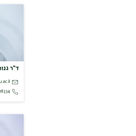
ד"ר גנות
.ac.il
18334