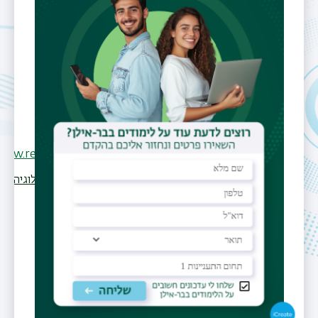
helena.zhevelev@biu.ac.il
משרד
בניין 207, חדר 061
שעות קבלה
יום שלישי/רביעי, 15:00-13:00
(בתיאום מראש בטלפון 03-5318808)
אתר אישי
www.researchgate.net/profile/Helena_Zhevelev
תחומי מחקר
אקולוגיה
גיאולוגיה
גיאומורפולוגיה
קורסים
רשימת קורסים