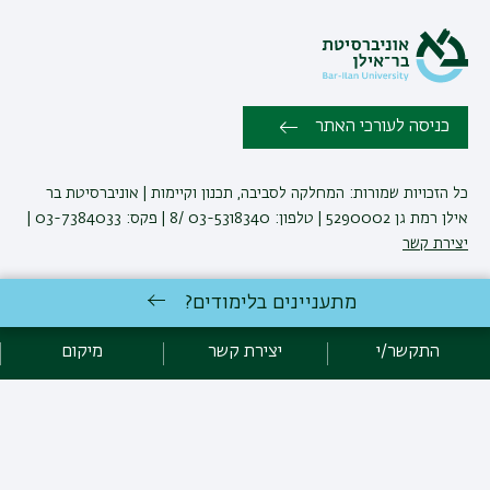
כניסה לעורכי האתר
כל הזכויות שמורות: המחלקה לסביבה, תכנון וקיימות | אוניברסיטת בר
אילן רמת גן 5290002 | טלפון: 03-5318340 /8 | פקס: 03-7384033 |
יצירת קשר
מתעניינים בלימודים?
לימודי גיאוגרפיה
באוניברסיטת בר-אילן
פיתוח:
אגף תקשוב, אוניברסיטת בר-אילן
התקשר/י
יצירת קשר
מיקום
הצהרת נגישות
מדיניות פרטיות
אקדימה בר-אילן