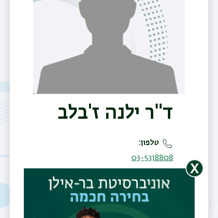
ד"ר ילנה ז'בלב
טלפון
תפר
03-5318808
משנ
פקס
03-5344403
דוא"ל