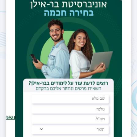
פקס
03-5317912
דוא"ל
sarah.pariente@biu.ac.il
משרד
מעבדה לגיאומורפולוגיה וקרקע
שעות קבלה
יום שלישי, 10:00-09:00 (במעבדה
לגאומורפולוגיה וקרקע - בניין 207,
חדר 061). בתיאום מראש
אתר אישי
https://scholar.google.co.il/citations?
user=xTL3ncgAAAAJ&hl=iw
researchgate.net/profile/P_Sarah/publications
תחומי מחקר
פדולוגיה