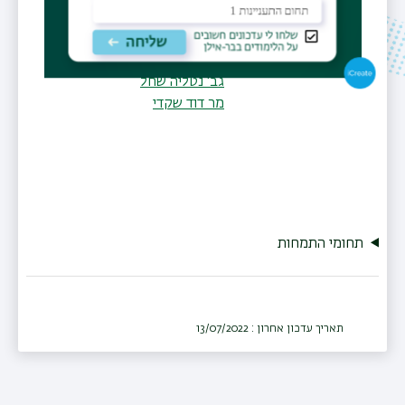
קורסים
רשימת קורסים
תלמידי מחקר
גב' שדא מסארווה
גב' אורנה עידו-ליכטמן
גב' נטליה שחל
מר דוד שקדי
תחומי התמחות
תאריך עדכון אחרון : 13/07/2022