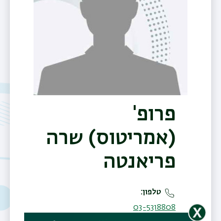
פרופ'
(אמריטוס) שרה
תפר
פריאנטה
משנ
טלפון
03-5318808