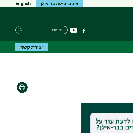
אוניברסיטת בר-אילן
English
Search
חיפוש
יוטיוב
פייסבוק
Search
יצירת קשר
הדפסה