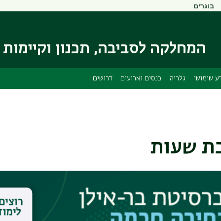
בוגרים
דילוג
דילוג
לתוכן
לתפריט
ניווט
העיקרי
ראשי
המחלקה לסביבה, תכנון וקיימות
ע שימושי
גלריה
כנסים וארועים
דרושים
ת שעות
 שעות לתואר ראשון-
שנה א'
תשפ"ז
נה לשינויים.