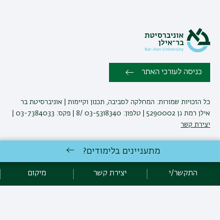
כניסה לעורכי האתר
כל הזכויות שמורות: המחלקה לסביבה, תכנון וקיימות | אוניברסיטת בר
אילן רמת גן 5290002 | טלפון: 03-5318340 /8 | פקס: 03-7384033 |
יצירת קשר
מתעניינים בלימודים?
לימודי גיאוגרפיה
באוניברסיטת בר-אילן
פיתוח:
אגף תקשוב, אוניברסיטת בר-אילן
התקשר/י
יצירת קשר
מיקום
הצהרת נגישות
מדיניות פרטיות
אקדימה בר-אילן